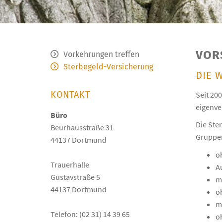
VOR
Vorkehrungen treffen
Sterbegeld-Versicherung
DIE 
KONTAKT
Seit 20
eigenve
Büro
Die Ste
Beurhausstraße 31
Gruppen
44137 Dortmund
o
Trauerhalle
A
Gustavstraße 5
m
44137 Dortmund
o
m
Telefon: (02 31) 14 39 65
o