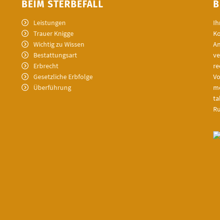
BEIM STERBEFALL
B
Leistungen
Ih
Trauer Knigge
Ko
Wichtig zu Wissen
An
Bestattungsart
ve
Erbrecht
re
Gesetzliche Erbfolge
Vo
Überführung
mö
ta
R