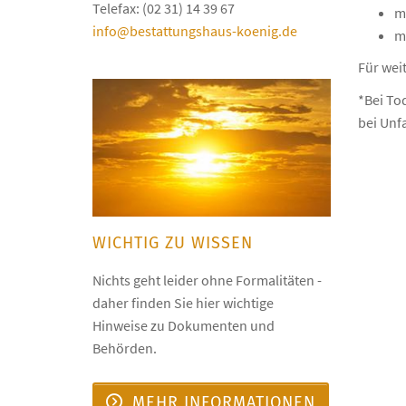
Telefax: (02 31) 14 39 67
mi
info@bestattungshaus-koenig.de
m
Für wei
*Bei To
bei Unfa
WICHTIG ZU WISSEN
Nichts geht leider ohne Formalitäten -
daher finden Sie hier wichtige
Hinweise zu Dokumenten und
Behörden.
MEHR INFORMATIONEN